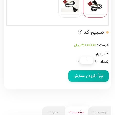
تسبیح کد 14
3,000,000 ریال
4 در انبار
تسبیح
-
+
کد
14
افزودن سفارش
عدد
توضیحات
مشخصات
نظرات