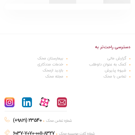
دسترسی راحت‌تر به
گزارش مالی
بیمارستان محک
کمک به عنوان داوطلب
خدمات مددکاری
شیوه پذیرش
بازدید ازمحک
تماس با محک
مجله محک
(+۹۸۲۱) 23540
شماره تماس محک
6037-7070-0011-8327
شماره کارت موسسه محک