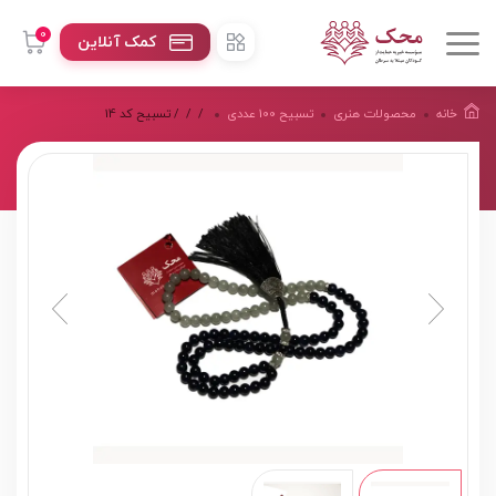
0
کمک آنلاین
خانه
محصولات هنرى
تسبیح 100 عددی
/
/
/ تسبیح کد 14