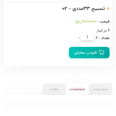
تسبیح 33عددی – 02
2,000,000 ریال
9 در انبار
تسبیح
-
+
33عددی
-
افزودن سفارش
02
عدد
توضیحات
مشخصات
نظرات