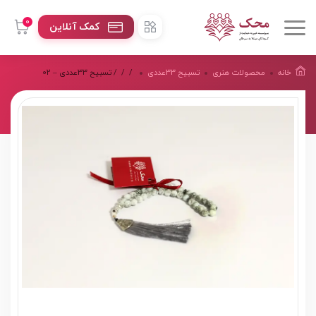
0
کمک آنلاین
خانه
محصولات هنرى
تسبیح 33عددی
/
/
/ تسبیح 33عددی – 02