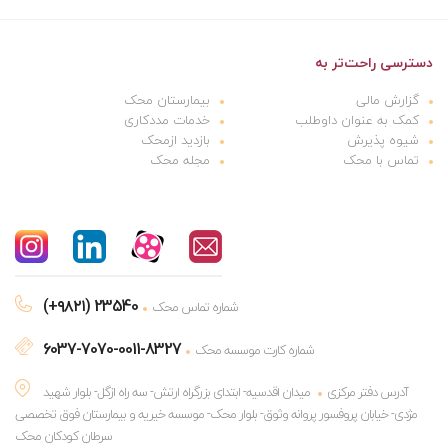
دسترسی راحت‌تر به
گزارش مالی
بیمارستان محک
کمک به عنوان داوطلب
خدمات مددکاری
شیوه پذیرش
بازدید ازمحک
تماس با محک
مجله محک
(+۹۸۲۱) 23540
شماره تماس محک
6037-7070-0011-8327
شماره کارت موسسه محک
آدرس دفتر مرکزی
میدان اقدسیه- ابتدای بزرگراه ارتش- سه راه ازگل- بلوار شهید
مژدی- خیابان پروفسور پروانه وثوق- بلوار محک- موسسه خیریه و بیمارستان فوق تخصصی
سرطان کودکان محک