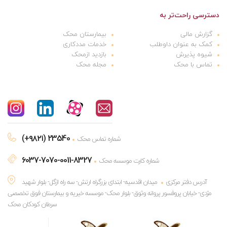
دسترسی راحت‌تر به
گزارش مالی
بیمارستان محک
کمک به عنوان داوطلب
خدمات مددکاری
شیوه پذیرش
بازدید ازمحک
تماس با محک
مجله محک
(+۹۸۲۱) 23540
شماره تماس محک
6037-7070-0011-8327
شماره کارت موسسه محک
آدرس دفتر مرکزی
میدان اقدسیه- ابتدای بزرگراه ارتش- سه راه ازگل- بلوار شهید
مژدی- خیابان پروفسور پروانه وثوق- بلوار محک- موسسه خیریه و بیمارستان فوق تخصصی
سرطان کودکان محک