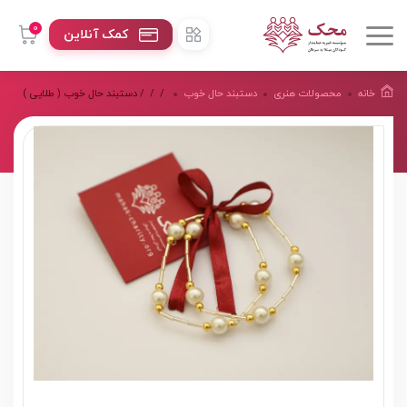
0
کمک آنلاین
خانه
محصولات هنرى
دستبند حال خوب
/
/
/ دستبند حال خوب ( طلایی )