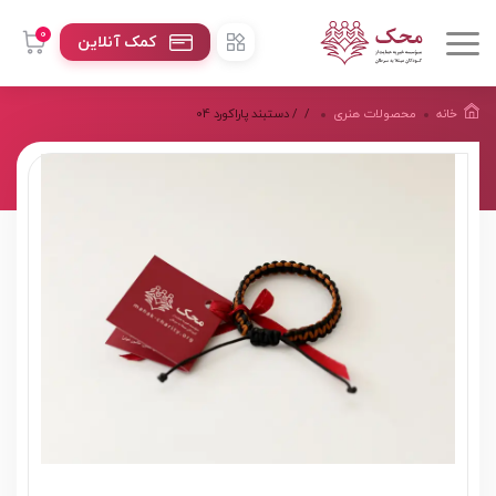
0
کمک آنلاین
خانه
محصولات هنرى
/
/ دستبند پاراکورد 04