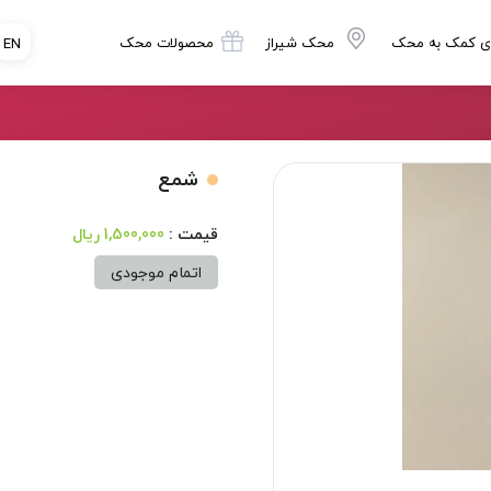
ی کمک به محک
محک شیراز
محصولات محک
EN
شمع
1,500,000 ریال
اتمام موجودی