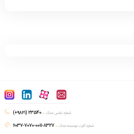
(+۹۸۲۱) 23540
شماره تماس محک
6037-7070-0011-8327
شماره کارت موسسه محک