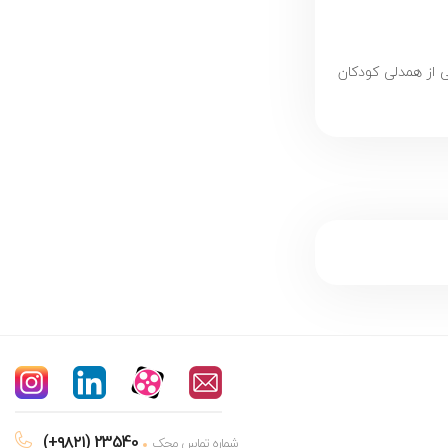
 از همدلی کودکان
(+۹۸۲۱) 23540
شماره تماس محک