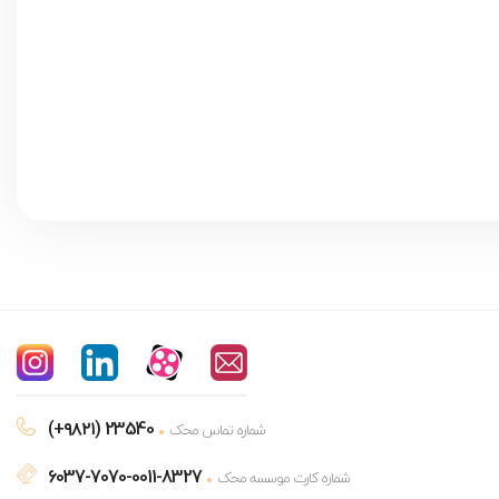
(+۹۸۲۱) 23540
شماره تماس محک
6037-7070-0011-8327
شماره کارت موسسه محک