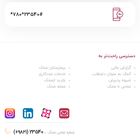
*780*23540#
دسترسی راحت‌تر به
گزارش مالی
بیمارستان محک
کمک به عنوان داوطلب
خدمات مددکاری
شیوه پذیرش
بازدید ازمحک
تماس با محک
مجله محک
(+۹۸۲۱) 23540
شماره تماس محک