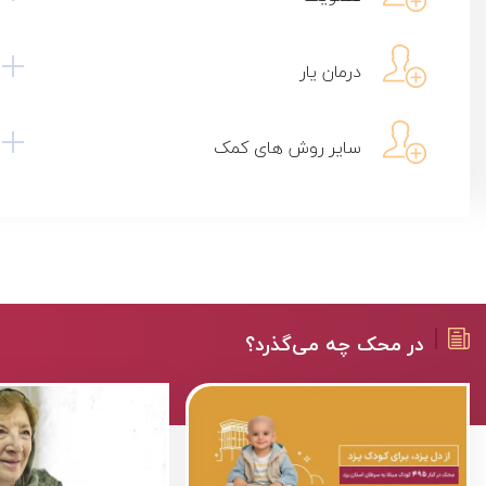
استند تبریک شرکتی
درمان یار
650,000,000 ریال
سایر روش های کمک
جزییات
افزودن سفارش
در محک چه می‌گذرد؟