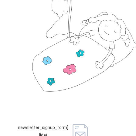
[newsletter_signup_form
id=1]