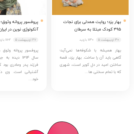
بهار یزد؛ روایت همدلی برای نجات
پروفسور پروانه وثوق؛ پ
۴۹۵ کودک مبتلا به سرطان
آنکولوژی نوین در ایران
30 اردیبهشت 5
1130 بازدید
27 اردیبهشت 5
1162 بازدید
بهار همیشه با شکوفه‌ها نمی‌آید؛
پروفسور پروانه وثوق 
گاهی باید آن را ساخت. بهار یزد، قصه
سال 1314 دیده ب
ساختن امید در دل کویر است، شهری
فرزند پدر ومادری بود ک
که با تمام سختی ها…
آشتیانی است. وی دک
خود…