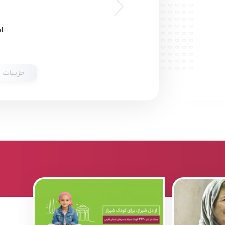
اس
جزییات