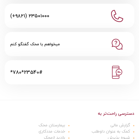
(+۹۸۲۱) ۲۳۵۰۱۰۰۰
میخواهم با محک گفتگو کنم
*780*23540#
دسترسی راحت‌تر به
گزارش مالی
بیمارستان محک
کمک به عنوان داوطلب
خدمات مددکاری
شیوه پذیرش
بازدید ازمحک