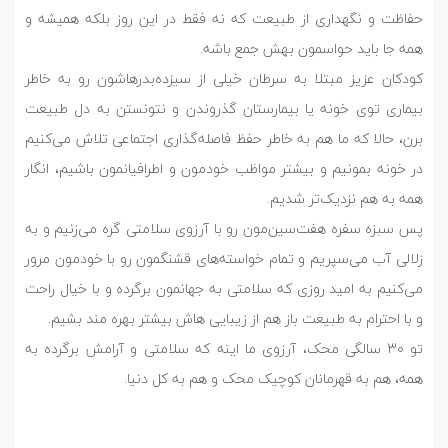
حفاظت و نگهداری از طبیعت که نه فقط در اين روز بلکه همیشه و
همه جا بايد حواسمون بهش جمع باشه.
کودکان عزیز مبتلا به سرطان خیلی از سیزده‌بدرهاشون رو به خاطر
بیماری توی خونه یا بیمارستان گذروندن و نتونستن به دل طبیعت
برن، حالا که ما هم به خاطر حفظ فاصله‌گذاری اجتماعی تلاش می‌کنیم
در خونه بمونیم و بیشتر مواظب خودمون و اطرافیانمون باشیم، انگار
همه به هم نزدیک‌تر شدیم.
پس سبزه سفره هفت‌سین‌‌مون رو با آرزوی سلامتی گره می‌زنیم و به
زلالی آب می‌سپریم و تمام خواسته‌های قشنگمون رو با خودمون مرور
می‌کنیم به اميد روزى كه سلامتى به جهانمون برگرده و با خيال راحت
و با احترام به طبيعت باز هم از زيبايى هاش بيشتر بهره مند بشيم.
تو 30 سالگی محک، آرزوی ما اینه که سلامتی و آرامش برگرده به
همه، هم به قهرمانان کوچیک محک و هم به کل دنیا.
نمایشگر
ویدیو