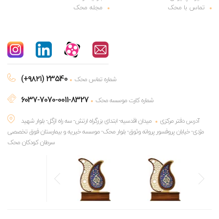
تماس با محک
مجله محک
(+۹۸۲۱) 23540
شماره تماس محک
6037-7070-0011-8327
شماره کارت موسسه محک
آدرس دفتر مرکزی
میدان اقدسیه- ابتدای بزرگراه ارتش- سه راه ازگل- بلوار شهید
مژدی- خیابان پروفسور پروانه وثوق- بلوار محک- موسسه خیریه و بیمارستان فوق تخصصی
سرطان کودکان محک