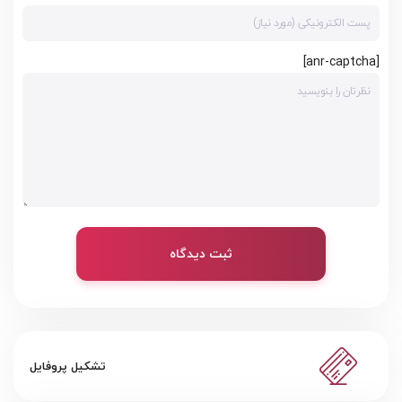
[anr-captcha]
ثبت دیدگاه
تشکیل پروفایل