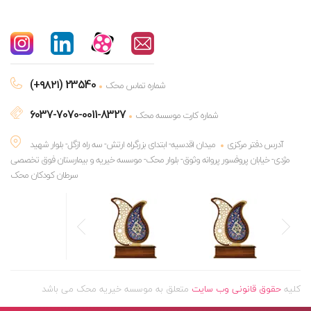
(+۹۸۲۱) 23540
شماره تماس محک
6037-7070-0011-8327
شماره کارت موسسه محک
آدرس دفتر مرکزی
میدان اقدسیه- ابتدای بزرگراه ارتش- سه راه ازگل- بلوار شهید
مژدی- خیابان پروفسور پروانه وثوق- بلوار محک- موسسه خیریه و بیمارستان فوق تخصصی
سرطان کودکان محک
کلیه
حقوق قانونی وب سایت
متعلق به موسسه خیریه محک می باشد