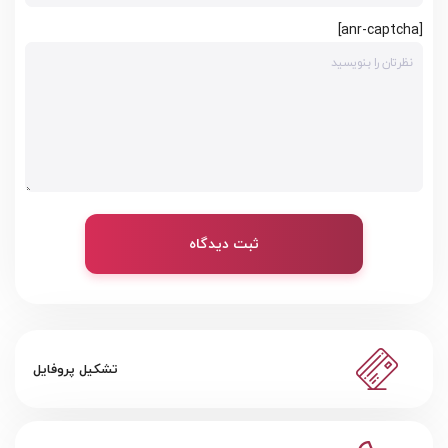
[anr-captcha]
ثبت دیدگاه
تشکیل پروفایل