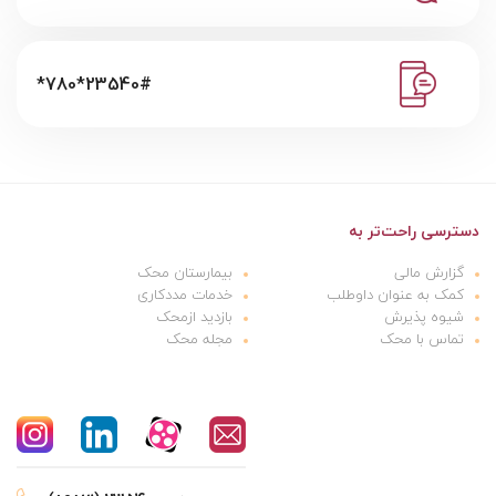
*780*23540#
دسترسی راحت‌تر به
گزارش مالی
بیمارستان محک
کمک به عنوان داوطلب
خدمات مددکاری
شیوه پذیرش
بازدید ازمحک
تماس با محک
مجله محک