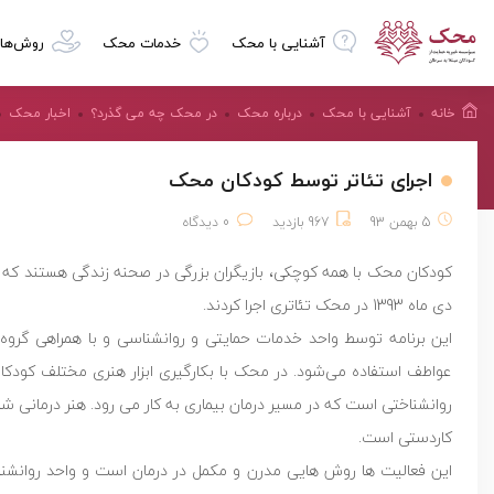
آشنایی با محک
خدمات محک
روش‌ها
خانه
آشنایی با محک
درباره محک
در محک چه می گذرد؟
اخبار محک
اجرای تئاتر توسط کودکان محک
5 بهمن 93
967 بازدید
0 دیدگاه
کودکان محک با همه کوچکی، بازیگران بزرگی در صحنه زندگی هستند که نقش
دی ماه 1393 در محک تئاتری اجرا کردند.
این برنامه توسط واحد خدمات حمایتی و روانشناسی و با همراهی گروه داو
عواطف استفاده می‌شود. در محک با بکارگیری ابزار هنری مختلف کودکان
روانشناختى است که در مسیر درمان بیمارى به کار مى رود. هنر درمانی 
کاردستی است.
این فعالیت ها روش هایی مدرن و مکمل در درمان است و واحد روانشناس