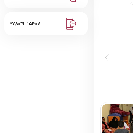
.
*780*23540#