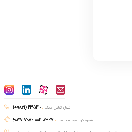
(+۹۸۲۱) 23540
شماره تماس محک
6037-7070-0011-8327
شماره کارت موسسه محک