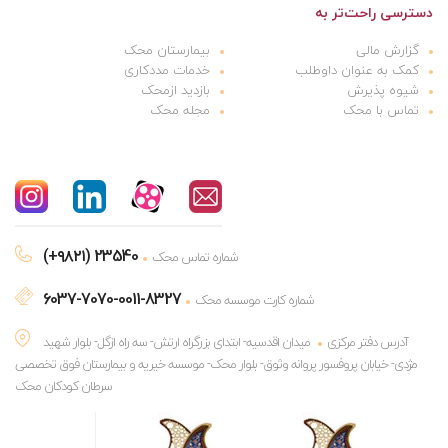
دسترسی راحت‌تر به
گزارش مالی
بیمارستان محک
کمک به عنوان داوطلب
خدمات مددکاری
شیوه پذیرش
بازدید ازمحک
تماس با محک
مجله محک
(+۹۸۲۱) 23540
شماره تماس محک
6037-7070-0011-8327
شماره کارت موسسه محک
آدرس دفتر مرکزی
میدان اقدسیه- ابتدای بزرگراه ارتش- سه راه ازگل- بلوار شهید
مژدی- خیابان پروفسور پروانه وثوق- بلوار محک- موسسه خیریه و بیمارستان فوق تخصصی
سرطان کودکان محک