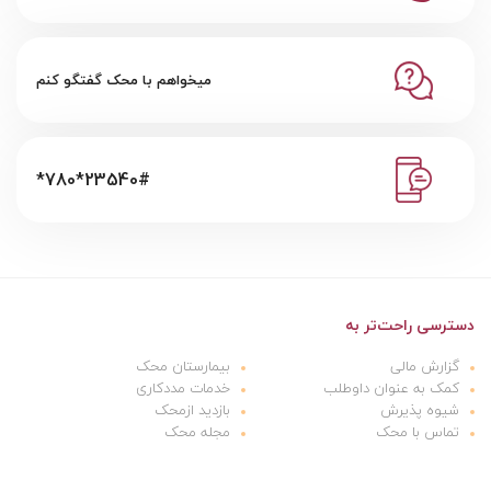
میخواهم با محک گفتگو کنم
*780*23540#
دسترسی راحت‌تر به
گزارش مالی
بیمارستان محک
کمک به عنوان داوطلب
خدمات مددکاری
شیوه پذیرش
بازدید ازمحک
تماس با محک
مجله محک