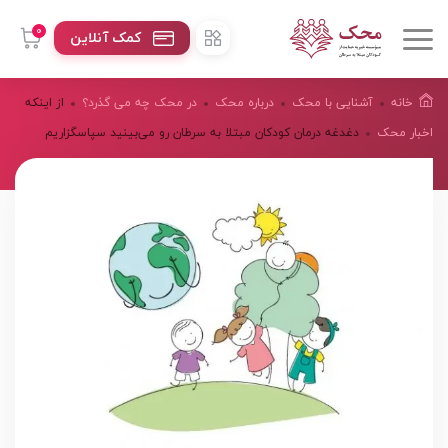
0
کمک آنلاین
خانه
آشنایی با محک
درباره محک
در محک چه می گذرد؟
از اینکه
اخبار محک
دغدغه درمان کودکان مبتلا به سرطان رو می‌بینید سپاسگزاریم