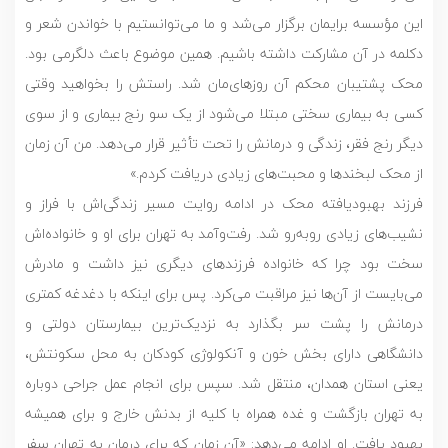
این مؤسسه برایمان برگزار می‌شد و ما می‌توانستیم با خواندن شعر و
دکلمه در آن مشارکت داشته باشیم. همین موضوع باعث دلگرمی بود.
محک پشتیبان محکم آن روزهای‌مان شد. راستش را بخواهید وقتی
کسی به بیماری سختی مبتلا می‌شود از یک سو رنج بیماری و از سوی
دیگر رنج فقر، زندگی و درمانش را تحت تأثیر قرار می‌دهد. من آن زمان
از محک لبخندها و محبت‌های زیادی دریافت کردم.»
فرزند بهبودیافته محک در ادامه روایت مسیر زندگی‌اش با فراز و
نشیب‌های زیادی روبه‌رو شد. رفت‌و‌آمد به تهران برای او و خانواده‌اش
سخت بود چرا که خانواده فرزندهای دیگری نیز داشت و مادرش
می‌بایست از آن‌ها نیز مراقبت می‌کرد. پس برای اینکه با دغدغه کمتری
درمانش را پشت سر بگذارد به نزدیک‌ترین بیمارستان دولتی و
دانشگاهی دارای بخش خون و آنکولوژی کودکان به محل سکونتش،
یعنی استان همدان، منتقل شد. سپس برای انجام عمل جراحی دوباره
به تهران بازگشت و غده همراه با کلیه از بدنش خارج و برای همیشه
بهبود یافت. او ادامه می‌دهد: «آن زمان که برای درمان به تهران سفر