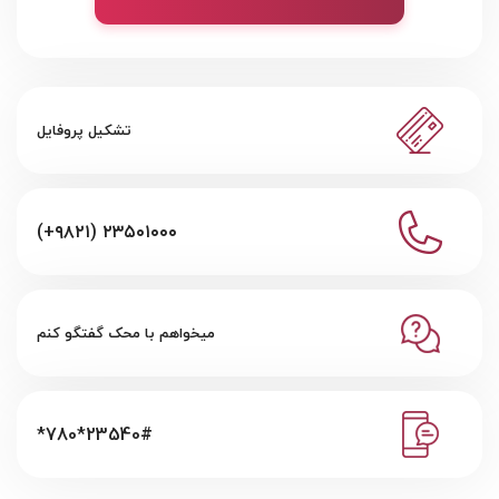
تشکیل پروفایل
(+۹۸۲۱) ۲۳۵۰۱۰۰۰
میخواهم با محک گفتگو کنم
*780*23540#