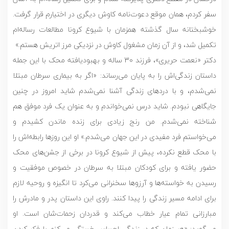
سفر کردم، همان موقع دعوت‌نامه کاوش دیگری در اختیارم قرار گرفت.
خوشبختانه سال گذشته همزمان با شیوع کرونا مطالعات رساله‌ام
تکمیل شد، و از آن زمان مشغول کاوش در نزدیکی مرز اتریش هستم.»
دکتر «نعمت حریری»، فرزند 30 ساله و بهبودیافته محک با این جمله
داستان زندگی‌اش را به پایان می‌رساند: «اگر به بیماری سرطان مبتلا
نمی‌شدم، و با دردهای زندگی آشنا نمی‌شدم شاید امروز در چنین
جایگاهی نبودم. شاید درس نمی‌خواندم و به عنوان یک فرد موفق هم
شناخته نمی‌شدم. من رنج زیادی برای زنده ماندن کشیدم و
می‌خواستم فرد مفیدی در این جهان می‌شدم.» او این روزها رابطه‌اش را
با محک قطع نکرده، پیش از شیوع کرونا در برخی از جشن‌های محک
حضور یافته و برای کودکان مبتلا به سرطان در خصوص موفقیت و
رسیدن به خواسته‌ها و آرزوها سخنرانی می‌کرد تا انگیزه و روحیه لازم
برای ادامه مسیر زندگی را پیدا کنند. راوی این داستان پدر و مادرش را
مبارزانی تمام عیار خطاب می‌کند و قدردان زحمات‌شان است. او
می‌گوید: «هر زمان که در زندگی احساس خستگی می‌کنم با فکر کردن