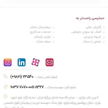
دسترسی راحت‌تر به
گزارش مالی
بیمارستان محک
کمک به عنوان داوطلب
خدمات مددکاری
شیوه پذیرش
بازدید ازمحک
تماس با محک
مجله محک
(+۹۸۲۱) 23540
شماره تماس محک
6037-7070-0011-8327
شماره کارت موسسه محک
آدرس دفتر مرکزی
میدان اقدسیه- ابتدای بزرگراه ارتش- سه راه ازگل- بلوار شهید
مژدی- خیابان پروفسور پروانه وثوق- بلوار محک- موسسه خیریه و بیمارستان فوق تخصصی
سرطان کودکان محک