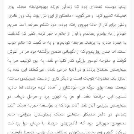
اینجا درست نقطه‌ای بود که زندگی فرزند بهبودیافته محک برای
همیشه تغییر کرد. او می‌گوید: «داستان از این قرار بود، یک روز عادی،
وقتی برای کار از خانه بیرون رفته‌ بودم، درد شکم سراغم آمد. سریع
خودم را به برادرم رساندم و او را از حالم با خبر کردم. کمی که گذشت
به همراه مادرم به پزشک مراجعه کردیم و او به ما گفت که حالم خوب
است. اما همان روز پدرم که از نگهبانی معدن برگشته بود مرا در آغوش
گرفت و متوجه تومور بزرگی کنار کلیه‌ام شد. به این ترتیب مرا به
بیمارستان سنندج بردند و در آنجا جراحی شدم. می‌گفتند این غده به
اندازه یک هندوانه کوچک است و دیگر کاری از دست هیچکس ساخته
نیست. همه برای مرگ من خودشان را آماده کرده بودند، اما مادرم
تسلیم این حرف‌ها نشد. او مرا به تهران برد و مراحل درمانم در
بیمارستان بهرامی آغاز شد. آنجا بود که با مؤسسه خیریه محک آشنا
شدیم. در دفتر مددکار اجتماعی محک بیمارستان بهرامی، خانم
محمودیِ مهربانی بود که فاکتورهای مرتبط با درمان مرا پرداخت
می‌کرد. گاهی هم به مناسبت‌های مختلف جشن‌هایی توسط داوطلبان