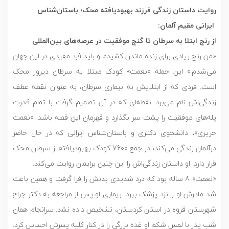
روایت داستان زندگی فرزند بهبودیافته محک؛ باستان‌شناس
ایرانی مقیم آلمان:
از رنج ابتلا به سرطان تا گنج موفقیت در عرصه‌های بین‌المللی
«من رنج زیادی برای زنده ماندن کشیدم و باید فرد مفیدی در این جهان
می‌شدم.» این جمله «نعمت» کودک مبتلا به سرطان دیروز محک
است. فردی که از ابتلایش به بیماری سرطان، به عنوان نقطه عطف
زندگی‌اش نام می‌برد. نقطه‌ای که در آن تصمیم گرفت با تمام قدرت
پله‌های موفقیت را پشت سر بگذارد و قهرمان این قصه باشد. «نعمت
حریری»، دانشجوی دکتری و باستان‌شناس ایرانی که در حال حاضر
درآلمان زندگی می‌کند، در جمع 7600 کودک بهبودیافته‌ از سرطان محک
قرار دارد. او داستان زندگی‌اش را این چنین برایمان روایت می‌کند.
«نعمت» 8 ساله بود که درد شدیدی بدنش را فرا گرفت و همین باعث
شد مادرش او را نزد پزشک ببرد. بیماری او پس از مراجعه به دکتر جراح
شهرستان قروه در استان کردستان، تشخیص داده نشد. سرانجام همان
شب پدر با لمس شکم او غده بزرگی را در کنار کلیه پسرش احساس کرد.