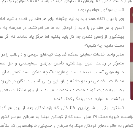
 از دست دادنی که برایمان به اندازه‌ای دردناک باشد که به دشواری بتوانیم آن
انسان سوگوار خواهیم بود.»
وی با بیان آنکه همه باید بدانیم چگونه برای هر فقدانی آماده باشیم ادام
آمدن با هر فقدانی را باید از کودکی به ما می‌آموختند. در مدرسه به م
پیشگیری از زخمی نشدن چه کار باید بکنیم اما هرگز یاد ندادند که اگر عضو
دست دادیم چه کنیم؟»
مدیر واحد خدمات حمایتی محک، فعالیت تیم‌‌های مردمی و داوطلب را در ه
متمرکز بر رعایت اصول بهداشتی، تأمین نیازهای بیمارستانی و حل م
خانواده‌های آسیب دیده دانست و افزود: «آنچه ممکن است کمتر به آن
مداخلات تخصصی در بدو حادثه و بازسازی روانی آسیب‌دیدگان در طی زما
بحران به صورت کوتاه مدت و بلندمدت می‌تواند از بروز مشکلات بعدی 
بازگشت به شرایط عادی زندگی کمک کند.»
آسنگری یکی از شایع‌ترین اختلالاتی که بازماندگان بعد از بروز هر گو
انسانی با آن مواجه می‌شوند را اختلال سوگ معرفی کرد و تأکید کرد: «مؤسسه خیریه محک 29 سال است که از کودکان مبتلا
عی به خانواده‌های کودکان مبتلا به سرطان و همچنین خانواده‌هایی که متأسفان