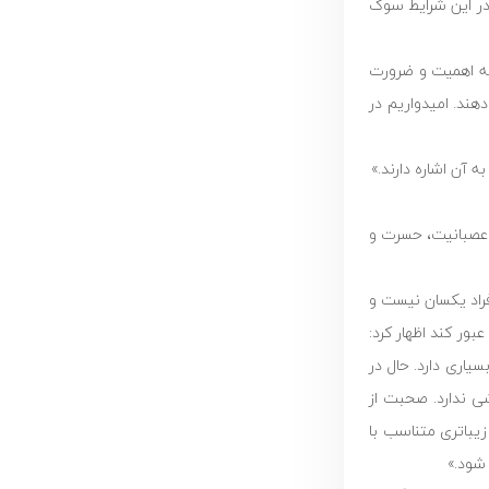
 در این شرایط سوگ
به اهمیت و ضرورت
هند. امیدواریم در
 آن اشاره دارند.»
زی را از دست می‌دهد به لحاظ روانی 5 مرحله انکار، خشم و عصبانیت، حسرت و
فراد یکسان نیست و
ور کند اظهار کرد:
یاری دارد. حال در
ی ندارد. صحبت از
باتری متناسب با
 شود.»