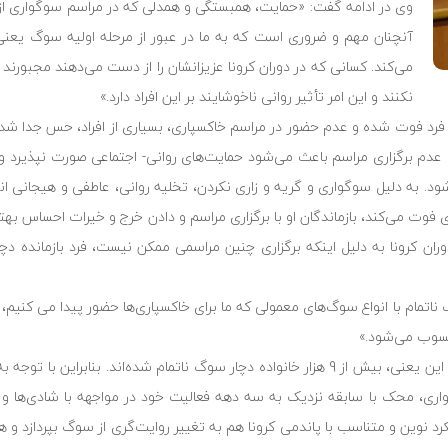
وی در ادامه گفت: «حمایت، همبستگی و همدلی که در مراسم سوگواری از 
آنچنان مهم و ضروری است که به ما در عبور از مرحله اولیه سوگ یعنی 
می‌کند. کسانی که در دوران کرونا عزیزانشان را از دست می‌دهند مجبورند ک
نکنند و این امر تأثیر روانی ناخوشایند بر این افراد دارد.»
 فرد فوت شده و عدم حضور در مراسم خاکسپاری، بسیاری از افراد، حس جدا شد
رد. عدم برگزاری مراسم باعث می‌شود حمایت‌های روانی- اجتماعی صورت نپذیرد و
د. به دلیل سوگواری و گریه و زاری نکردن، تخلیه روانی، عاطفی و هیجانی ان
ت می‌کند، بازماندگان او با برگزاری مراسم و دادن خرج و خیرات احساس بهتری
ان کرونا به دلیل اینکه برگزاری چنین مراسمی ممکن نیست، فرد بازمانده دچ
اتمام با انواع سوگ‌های معمولی که ما برای خاکسپاری‌ها حضور پیدا می کنیم
سوب می‌شود.»
وی ادامه داد: «تا به امروز بیش از 9 هزار نفر بر اثر کرونا از دنیا رفته‌اند و این یعنی، بیش از 9 هزار خانواده دچار سوگ ناتمام ش
واری، محک با سابقه نزدیک به سه دهه فعالیت خود در مواجهه با شادی‌ها و 
کرد نوین و متناسب با پاندمی کرونا هم به تغییر روایت‌گری از سوگ بپردازد و ه