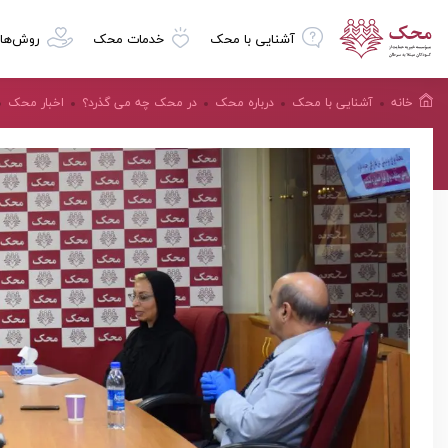
آشنایی با محک
خدمات محک
روش‌ها
خانه
آشنایی با محک
درباره محک
در محک چه می گذرد؟
اخبار محک