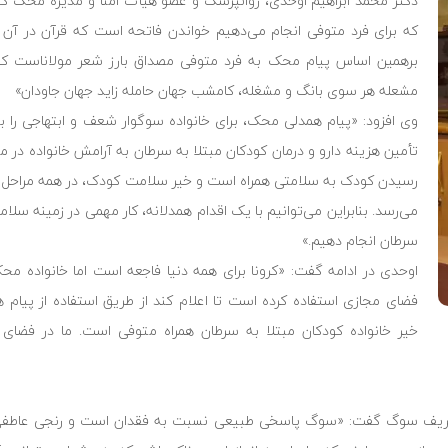
دکتر محمد ابراهیم اوحدی، روانپزشک و عضو هیأت امنا و مدیره محک گف
که برای فرد متوفی انجام می‌دهیم خواندن فاتحه است که قرآن در آ
برهمین اساس پیام محک به فرد متوفی مصداق بارز شعر مولاناست 
مشعله هر سوی بانگ و مشغله، کامشب جهان حامله زاید جهان جاودان»
وی افزود: «پیام همدلی محک، برای خانواده سوگوار شعف و ابتهاجی را به 
تأمین هزینه دارو و درمان کودکان مبتلا به سرطان به آرامش خانواده در
رسیدن کودک به سلامتی همراه است و خیر سلامت کودک، در همه مراحل ز
می‌رسد. بنابراین می‌توانیم با یک اقدام همدلانه، کار مهمی در زمینه سلا
سرطان انجام دهیم.»
اوحدی در ادامه گفت: «کرونا برای همه دنیا فاجعه است اما خانواده مح
فضای مجازی استفاده کرده است تا اعلام کند از طریق استفاده از پیام
خیر خانواده کودکان مبتلا به سرطان همراه متوفی است. ما در فضای
عریف سوگ گفت: «سوگ پاسخی طبیعی نسبت به فقدان است و رنجی عاطفی ر