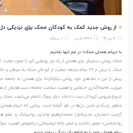
از روش جدید کمک به کودکان محک برای نزدیکی دل‌
3 تیر 99
3227 بازدید
0 دیدگاه
با «پیام همدلی محک» در غم تنها نمانیم
محک روشی دیجیتال برای همدلی از راه دور رونمایی کرد تا ضمن حمایت از
محک با بیش از ۲۹ ساله سابقه حمایت از کودکان مبتلا به
پیش از این با نماد‌های خود روشی نیکوکارانه برای همدلی به جامعه م
ضرورت فاصله‌گذاری اجتماعی و اهمیت سلامت جامعه، دست‌هایمان از هم 
شیوع ویروس کرونا از دست داده‌اند دچار سوگ ناتمام می‌شوند. محک پیوند
منظور نزدیک‌تر شدن دل‌ها در نظر گرفته است. روشی که «پیام همدلی م
آراسب احمدیان، مدیرعامل؛ محمدابراهیم اوحدی، روانپزشک و عضو ه
روانشناسی؛ حضور داشتند و ضمن ارائه توضیحاتی درخصوص اهمیت سوگ 
پیام همدلی خود را به ادامه یک زندگی پیوند بزنیم