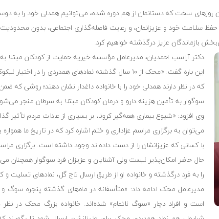
 روزهای سخت که دستانمان از هم دوره شده، می‌توانیم همدلی خود را به دوست
من حفظ سلامت خود و عزیزانمان، و رعایت فاصله‌گذاری اجتماعی، بدون محدودیت 
ی‌بخش بازماندگان عزیز درگذشته خواهیم کرد.
دکتر آراسب احمدیان، مدیرعامل مؤسسه خیریه حمایت از کودکان مبتلا ب
این باره گفت: «محک از 10 سال گذشته نمادهای همدردی را در اختیار 
که در نظر دارند همدلی خود را با خانواده داغدار نشان دهند؛ روشی که ضمن
سوگوار به تأمین هزینه دارو و درمان کودکان مبتلا به سرطان منجر می‌شود
وی افزود: «شیوع بیماری همه‌گیر کرونا، بر بسیاری از عادات مردم تأثیر گذ
می‌توان به برگزاری مراسم عزاداری و ختم اشاره کرد که در تاریخ ما همواره
با کسانی که عزیزانشان را از دست داده‌اند وجود داشته است. برگزاری مراس
حال حاضر امکان‌پذیر نیست ولی آشنایان و عزیزان فرد سوگوار همچنان می‌
را به فرد درگذشته و خانواده او از طریق ارسال تاج گل، نمادهای تسلیت و کار
مدیرعامل محک ادامه داد: «متأسفانه در ماه‌های گذشته پنجره سوگ و س
است و افراد دچار «سوگ ناتمام» شده‌اند. خانواده بزرگ محک در نظر د
شرایطی هم نماد همدردی محک برای عزیزانشان ارسال شود تا بگویند که ه