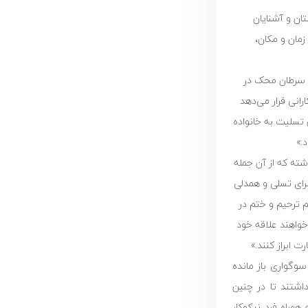
ان و آشنایان
زمان و مکان،
ه سرطان محک در
نیکوکارانی قرار می‌دهد
 تسلیت به خانواده
.»
اشته که از آن جمله
 برای تسلی و همدلی
م ترحیم و ختم در
خواهند علاقه خود
ت ابراز کنند.»
وگواری باز مانده
اشتند تا در چنین
مراه فرد نیکوکار