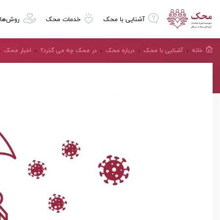
آشنایی با محک
خدمات محک
روش‌ها
خانه
آشنایی با محک
درباره محک
در محک چه می گذرد؟
اخبار محک