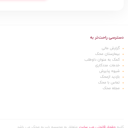
دسترسی راحت‌تر به
گزارش مالی
بیمارستان محک
کمک به عنوان داوطلب
خدمات مددکاری
شیوه پذیرش
بازدید ازمحک
تماس با محک
مجله محک
کلیه
حقوق قانونی وب سایت
متعلق به موسسه خیریه محک می باشد