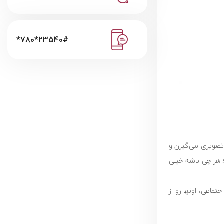
*780*23540#
س تصویری می‌گیرن و
؛ هر چی باشه خیلی
اعی، اونها رو از