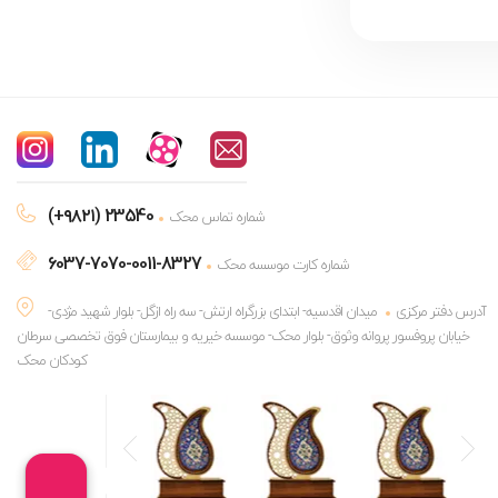
(+۹۸۲۱) 23540
شماره تماس محک
6037-7070-0011-8327
شماره کارت موسسه محک
آدرس دفتر مرکزی
میدان اقدسیه- ابتدای بزرگراه ارتش- سه راه ازگل- بلوار شهید مژدی-
خیابان پروفسور پروانه وثوق- بلوار محک- موسسه خیریه و بیمارستان فوق تخصصی سرطان
کودکان محک