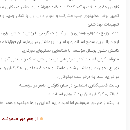
⁩کاهش حضور و رفت و آمد کودکان و خانوادههاشون در دفاتر مددکاری مح
⁩تغییر برخی فعالیتهای جلب مشارکت و انجام دادن اون با شکل جدید و ف
تمهیدات بهداشتی ⁦
⁩عدم توزیع نمادهای همدری و تبریک و جایگزینی با روش دیجیتال برای نیک
ایجاد بالاترین سطح استاندارد و امنیت بهداشتی در بیمارستان فوق‌
کاهش حضور پرسنل مؤسسه با شناسایی بستههای دورکاری ⁦
متوقف کردن فعالیت کادر غیردرمانی در بیمارستان محک و استقرار آنها
⁩توزیع تجهیزات بهداشتی شامل ماسک و مواد ضدعفونی به کارکنان و نيز
در توزيع قلك به درخواست نيكوكاران ⁦
⁩رعایت فاصلهگذاری اجتماعی در میان کارکنان حاضر در مؤسسه ⁦
غربالگری کارکنان طبق پروتکل‌های استاندارد
با اینکه از هم دور میمونیم اما امید داریم که این روزها میگذره و همه
از هم دور میمونیم 