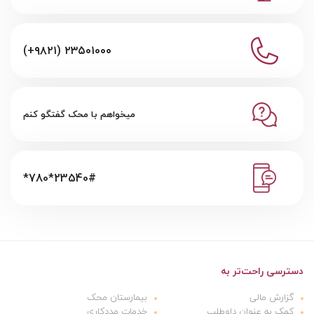
(+۹۸۲۱) ۲۳۵۰۱۰۰۰
میخواهم با محک گفتگو کنم
*780*23540#
دسترسی راحت‌تر به
گزارش مالی
بیمارستان محک
کمک به عنوان داوطلب
خدمات مددکاری