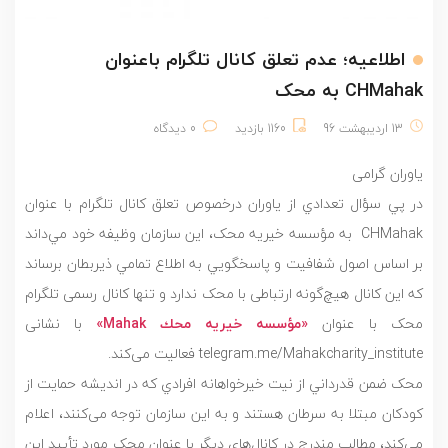
اطلاعیه؛ عدم تعلق کانال تلگرام باعنوان
CHMahak به محک
13 اردیبهشت 96
1160 بازدید
0 دیدگاه
یاوران گرامی
در پي سؤال تعدادي از ياوران درخصوص تعلق کانال تلگرام با عنوان
CHMahak به مؤسسه خیریه محک، این سازمان وظيفه خود مي‌داند
بر اساس اصول شفافيت و پاسخگويي به اطلاع تمامي ذيربطان برساند
كه این کانال هیچ‌گونه ارتباطی با محک ندارد و تنها کانال رسمی تلگرام
محک با عنوان
«مؤسسه خيريه محك Mahak»
با نشانی
telegram.me/Mahakcharity_institute فعالیت می‌کند.
محک ضمن قدرداني از نيت خيرخواهانه افرادي كه در انديشه حمايت از
كودكان مبتلا به سرطان هستند و به این سازمان توجه می‌کنند، اعلام
می‌کند، مطالب مندرج در کانال‌های دیگر با عنوان محک مورد تأیید این