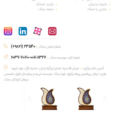
شیوه پذیرش
بازدید ازمحک
تماس با محک
مجله محک
(+۹۸۲۱) 23540
شماره تماس محک
6037-7070-0011-8327
شماره کارت موسسه محک
آدرس دفتر مرکزی
میدان اقدسیه- ابتدای بزرگراه ارتش- سه راه ازگل- بلوار شهید
مژدی- خیابان پروفسور پروانه وثوق- بلوار محک- موسسه خیریه و بیمارستان فوق تخصصی
سرطان کودکان محک