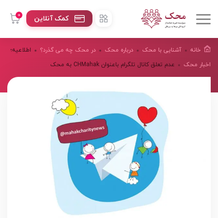
0
کمک آنلاین
خانه
آشنایی با محک
درباره محک
در محک چه می گذرد؟
اطلاعیه؛
اخبار محک
عدم تعلق کانال تلگرام باعنوان CHMahak به محک