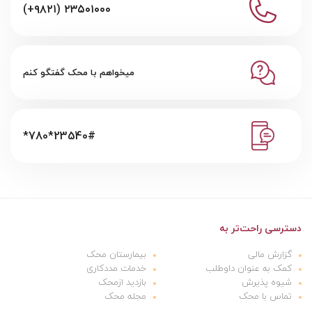
(+۹۸۲۱) ۲۳۵۰۱۰۰۰
میخواهم با محک گفتگو کنم
*780*23540#
دسترسی راحت‌تر به
گزارش مالی
بیمارستان محک
کمک به عنوان داوطلب
خدمات مددکاری
شیوه پذیرش
بازدید ازمحک
تماس با محک
مجله محک