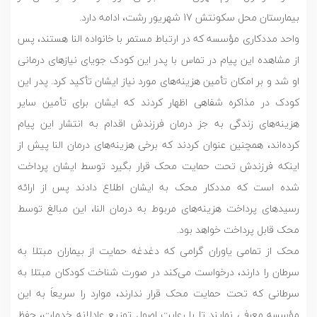
بیمارستان محل سکونتش 17 شهریور رشت، ادامه دارد.
واحد مددکاری مؤسسه که در ارتباط مستمر با خانواده النا هستند، پس
از مشاهده این پیام در تماس با پدر این کودک جویای نیازهای درمانی
او شد و بر امکان تأمین هزینه‌های مورد نیاز ایشان تأکید کرد. پدر این
کودک در مذاکره شفاهی اظهار کردند که ایشان برای تأمین سایر
هزینه‌های زندگی به جز درمان فرزندش اقدام به انتشار این پیام
کرده‌اند، همچنین عنوان کردند که برخی هزینه‌های درمان النا پیش از
اینکه فرزندش تحت حمایت محک قرار بگیرد توسط ایشان پرداخت
شده است که مددکار محک به ایشان اطلاع دادند پس از ارائه
رسیدهای پرداخت هزینه‌های مربوط به درمان النا، این مبالغ توسط
محک قابل پرداخت خواهد بود.
محک از تمامی یاوران گرامی که دغدغه حمایت از بیماران مبتلا به
سرطان را دارند، درخواست می‌کند در صورت شناخت کودکان مبتلا به
سرطانی که تحت حمایت محک قرار ندارند، موارد را سریعاَ به این
مؤسسه معرفی نمایند تا با رعایت اصول توزیع عادلانه خدمات، حفظ