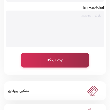
[anr-captcha]
ثبت دیدگاه
تشکیل پروفایل