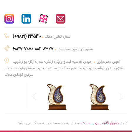
(+۹۸۲۱) 23540
شماره تماس محک
6037-7070-0011-8327
شماره کارت موسسه محک
آدرس دفتر مرکزی
میدان اقدسیه- ابتدای بزرگراه ارتش- سه راه ازگل- بلوار شهید
مژدی- خیابان پروفسور پروانه وثوق- بلوار محک- موسسه خیریه و بیمارستان فوق تخصصی
سرطان کودکان محک
کلیه
حقوق قانونی وب سایت
متعلق به موسسه خیریه محک می باشد