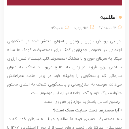
اطلاعیه
12 اسفند 97
913 بازدید
0 دیدگاه
در پی پرسش یاوران پیرامون پیام‌های منتشر شده در شبکه‌‎های
اجتماعی در خصوص جمع‌آوری کمک برای «محمدرضا»، کودک 10 ساله
مبتلا به سرطان خون و با هشتگ«محمدرضا_تنها_نیست»، ضمن آرزوی
سلامتی برای فرزند عزیزمان به اطلاع می‌رساند محک به عنوان
سازمانی که پاسخگویی را وظیفه خود در برابر اعتماد همراهانش
می‌داند، موظف به اطلاع‌رسانی و پاسخگویی شفاف به اعضای محترم
خانواده بزرگ خود و آحاد جامعه درباره این موضوع است.
برهمین اساس پاسخ به موارد زیر ضرروی است:
• آیا محمدرضا تحت حمایت محک است؟
بله. «محمدرضا حمیدی فرد» 10 ساله و مبتلا به سرطان خون که در
بیمارستان امیرکلا بابل تحت درمان است از تاریخ 4 اسفندماه 1397 با