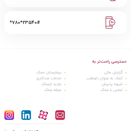
*780*23540#
دسترسی راحت‌تر به
گزارش مالی
بیمارستان محک
کمک به عنوان داوطلب
خدمات مددکاری
شیوه پذیرش
بازدید ازمحک
تماس با محک
مجله محک