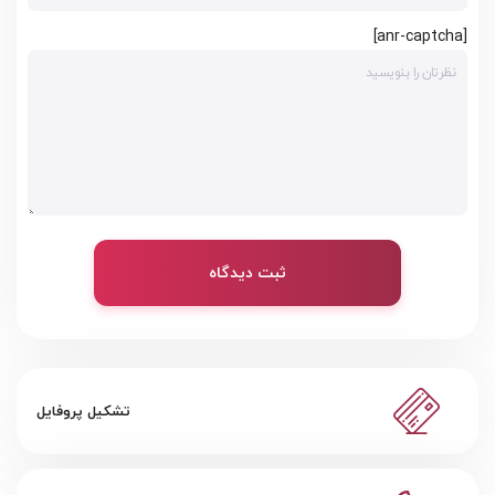
[anr-captcha]
ثبت دیدگاه
تشکیل پروفایل