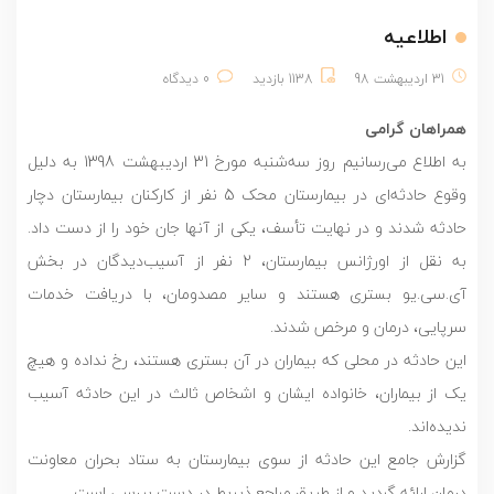
اطلاعیه
31 اردیبهشت 98
1138 بازدید
0 دیدگاه
همراهان گرامی
به اطلاع می‌رسانیم روز سه‌شنبه مورخ 31 اردیبهشت 1398 به دلیل
وقوع حادثه‌ای در بیمارستان محک 5 نفر از کارکنان بیمارستان دچار
حادثه شدند و در نهایت تأسف، یکی از آنها جان خود را از دست داد.
به نقل از اورژانس بیمارستان، 2 نفر از آسیب‌دیدگان در بخش
آی‌.سی.یو بستری هستند و سایر مصدومان، با دریافت خدمات
سرپایی، درمان و مرخص شدند.
این حادثه در محلی که بیماران در آن بستری هستند، رخ نداده و هیچ
یک از بیماران، خانواده ایشان و اشخاص ثالث در این حادثه آسیب
ندیده‌اند.
گزارش جامع این حادثه از سوی بیمارستان به ستاد بحران معاونت
درمان ارائه گردید و از طریق مراجع ذیربط در دست بررسی است.