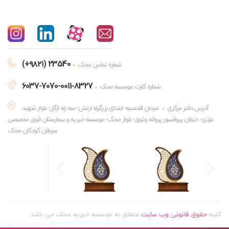
(+۹۸۲۱) 23540
شماره تماس محک
6037-7070-0011-8327
شماره کارت موسسه محک
آدرس دفتر مرکزی
میدان اقدسیه- ابتدای بزرگراه ارتش- سه راه ازگل- بلوار شهید
مژدی- خیابان پروفسور پروانه وثوق- بلوار محک- موسسه خیریه و بیمارستان فوق تخصصی
سرطان کودکان محک
کلیه
حقوق قانونی وب سایت
متعلق به موسسه خیریه محک می باشد