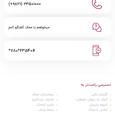
(+۹۸۲۱) ۲۳۵۰۱۰۰۰
میخواهم با محک گفتگو کنم
*780*23540#
دسترسی راحت‌تر به
گزارش مالی
بیمارستان محک
کمک به عنوان داوطلب
خدمات مددکاری
شیوه پذیرش
بازدید ازمحک
تماس با محک
مجله محک