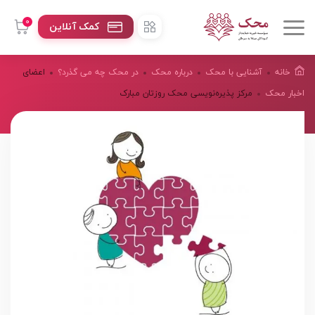
0
کمک آنلاین
خانه
آشنایی با محک
درباره محک
در محک چه می گذرد؟
اعضای
اخبار محک
مرکز پذیره‌نویسی محک روزتان مبارک