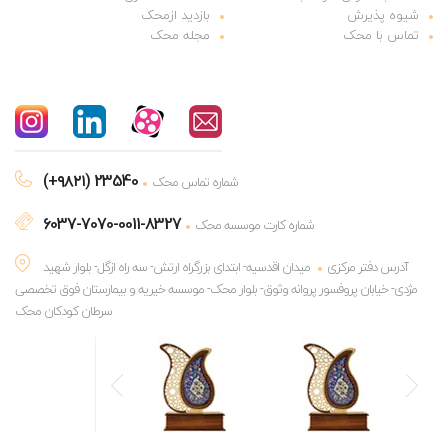
شیوه پذیرش
بازدید ازمحک
تماس با محک
مجله محک
(+۹۸۲۱) 23540
شماره تماس محک
6037-7070-0011-8327
شماره کارت موسسه محک
آدرس دفتر مرکزی
میدان اقدسیه- ابتدای بزرگراه ارتش- سه راه ازگل- بلوار شهید
مژدی- خیابان پروفسور پروانه وثوق- بلوار محک- موسسه خیریه و بیمارستان فوق تخصصی
سرطان کودکان محک