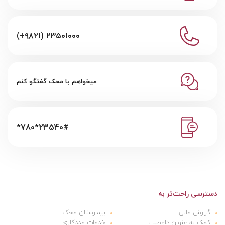
(+۹۸۲۱) ۲۳۵۰۱۰۰۰
میخواهم با محک گفتگو کنم
*780*23540#
دسترسی راحت‌تر به
گزارش مالی
بیمارستان محک
کمک به عنوان داوطلب
خدمات مددکاری