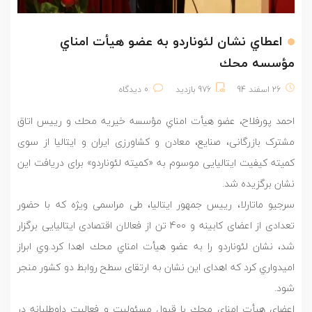
اعطاي نشان لئوناردو به عضو هيأت امناي
مؤسسه محك
26 اسفند 94
976 بازدید
0 دیدگاه
احمد پورفلاح، عضو هيأت امناي مؤسسه خيريه محك و رییس اتاق
مشترک بازرگانی، صنایع، معادن و کشاورزی ایران و ایتالیا از سوی
کمیته کیفیت ایتالیایی موسوم به «کمیته لئوناردو» برای دریافت این
نشان برگزیده شد.
سرجیو ماتارلا، رییس جمهور ایتالیا، طی مراسمی ویژه که با حضور
تعدادی از اعضای کابینه و 400 تن از فعالان اقتصادی ایتالیایی برگزار
شد، نشان لئوناردو را به عضو هيأت امناي محك اهدا کرد.وي ابراز
اميدواري كرد كه اهدای اين نشان به ارتقای سطح روابط دو کشور منجر
شود.
اعضاي هيأت امناي محك با قبول مسئوليت و فعاليت داوطلبانه در