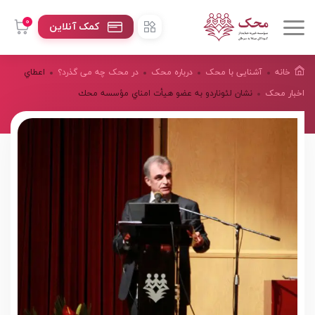
0
کمک آنلاین
خانه
آشنایی با محک
درباره محک
در محک چه می گذرد؟
اعطاي
اخبار محک
نشان لئوناردو به عضو هيأت امناي مؤسسه محك