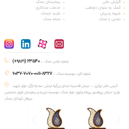
گزارش مالی
بیمارستان محک
کمک به عنوان داوطلب
خدمات مددکاری
شیوه پذیرش
بازدید ازمحک
تماس با محک
مجله محک
(+۹۸۲۱) 23540
شماره تماس محک
6037-7070-0011-8327
شماره کارت موسسه محک
آدرس دفتر مرکزی
میدان اقدسیه- ابتدای بزرگراه ارتش- سه راه ازگل- بلوار شهید
مژدی- خیابان پروفسور پروانه وثوق- بلوار محک- موسسه خیریه و بیمارستان فوق تخصصی
سرطان کودکان محک