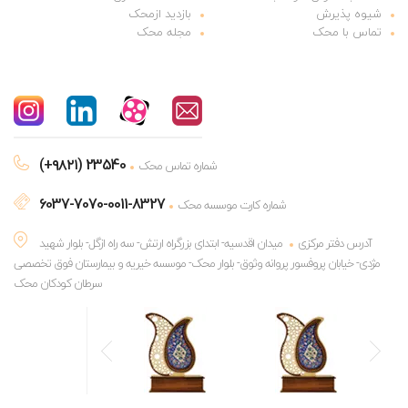
شیوه پذیرش
بازدید ازمحک
تماس با محک
مجله محک
(+۹۸۲۱) 23540
شماره تماس محک
6037-7070-0011-8327
شماره کارت موسسه محک
آدرس دفتر مرکزی
میدان اقدسیه- ابتدای بزرگراه ارتش- سه راه ازگل- بلوار شهید
مژدی- خیابان پروفسور پروانه وثوق- بلوار محک- موسسه خیریه و بیمارستان فوق تخصصی
سرطان کودکان محک