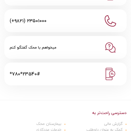
(+۹۸۲۱) ۲۳۵۰۱۰۰۰
میخواهم با محک گفتگو کنم
*780*23540#
دسترسی راحت‌تر به
گزارش مالی
بیمارستان محک
کمک به عنوان داوطلب
خدمات مددکاری