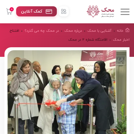
0
کمک آنلاین
خانه
آشنایی با محک
درباره محک
در محک چه می گذرد؟
افتتاح
اخبار محک
اقامتگاه شماره 2 در محک