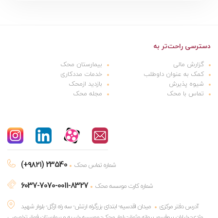
دسترسی راحت‌تر به
گزارش مالی
بیمارستان محک
کمک به عنوان داوطلب
خدمات مددکاری
شیوه پذیرش
بازدید ازمحک
تماس با محک
مجله محک
(+۹۸۲۱) 23540
شماره تماس محک
6037-7070-0011-8327
شماره کارت موسسه محک
آدرس دفتر مرکزی
میدان اقدسیه- ابتدای بزرگراه ارتش- سه راه ازگل- بلوار شهید
مژدی- خیابان پروفسور پروانه وثوق- بلوار محک- موسسه خیریه و بیمارستان فوق تخصصی