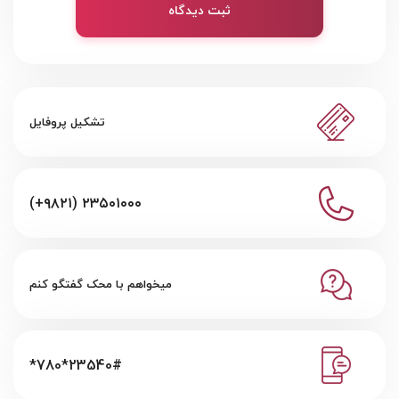
ثبت دیدگاه
تشکیل پروفایل
(+۹۸۲۱) ۲۳۵۰۱۰۰۰
میخواهم با محک گفتگو کنم
*780*23540#