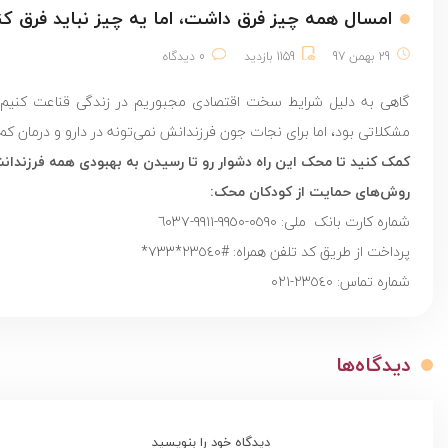
امسال همه چیز فرق داشت، اما یه چیز نباید فرق کن
29 بهمن 97
1159 بازدید
0 دیدگاه
گاهی به دلیل شرایط سخت اقتصادی مجبوریم در زندگی قناعت کنیم، ا
مشکلاتی بود، اما برای نجات جون فرزندانش نمی‌تونه در دارو و درمان کم بزاره. این شرایط هر روز
کمک کنید تا محک این راه دشوار رو تا رسیدن به بهبودی همه فرزندانش
روش‎‌های حمایت از کودکان محک:
شماره کارت بانک ملی: ٠٥٩٠-٩٩٥٠-٩٩١١-٦٠٣٧
پرداخت از طریق کد تلفن همراه: #٢٣٥٤٠*٧٣٣*
شماره تماس: ٢٣٥٤٠-٠٢١
دیدگاه‌ها
دیدگاه خود را بنویسید