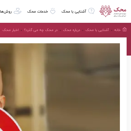
آشنایی با محک
خدمات محک
روش‌ها
خانه
آشنایی با محک
درباره محک
در محک چه می گذرد؟
اخبار محک