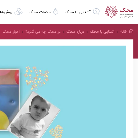
آشنایی با محک
خدمات محک
روش‌ها
خانه
آشنایی با محک
درباره محک
در محک چه می گذرد؟
اخبار محک