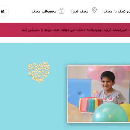
ی کمک به محک
محک شیراز
محصولات محک
EN
اميرمحمد فرزند بهبودیافته محک: مي‌خواهم همه دزدها را دستگیر کنم