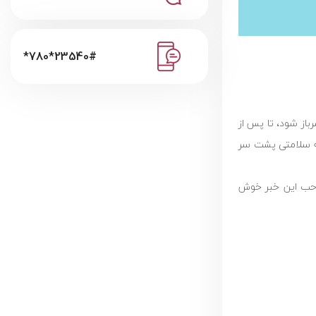
*780*23540#
باز شود، تا پس از
 به سلامتی پشت سر
 صاحب این خبر خوش