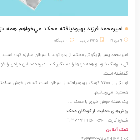
اميرمحمد فرزند بهبودیافته محک: مي‌خواهم همه دزد
9 دی 99
1735 بازدید
0 دیدگاه
امیرمحمد پسر بازیگوش محک، از بدو تولد با سرطان مبارزه کرده است. پ
آن سرهنگ شود و همه دزدها را دستگیر کند. امیرمحمد این مراحل را خو
گذاشته است.
او یکی از 7600 کودک بهبودیافته از سرطان است که خبر خو
هستید، می‌رسانیم.
یک هفته خوش خبری با محک …
روش‌های حمایت از کودکان محک:
شماره کارت : ٠٥٩٠-٩٩٥٠-٩٩١١-٦٠٣٧
کمک آنلاین
کد USSD: #٢٣٥٤٠*٧٣٣* ‏‎ ‌