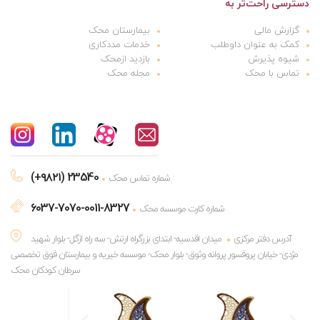
دسترسی راحت‌تر به
گزارش مالی
بیمارستان محک
کمک به عنوان داوطلب
خدمات مددکاری
شیوه پذیرش
بازدید ازمحک
تماس با محک
مجله محک
(+۹۸۲۱) 23540
شماره تماس محک
6037-7070-0011-8327
شماره کارت موسسه محک
آدرس دفتر مرکزی
میدان اقدسیه- ابتدای بزرگراه ارتش- سه راه ازگل- بلوار شهید
مژدی- خیابان پروفسور پروانه وثوق- بلوار محک- موسسه خیریه و بیمارستان فوق تخصصی
سرطان کودکان محک