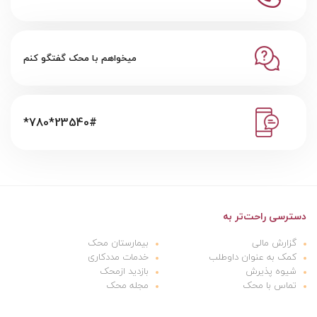
میخواهم با محک گفتگو کنم
*780*23540#
دسترسی راحت‌تر به
گزارش مالی
بیمارستان محک
کمک به عنوان داوطلب
خدمات مددکاری
شیوه پذیرش
بازدید ازمحک
تماس با محک
مجله محک