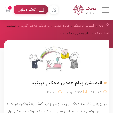
0
کمک آنلاین
خانه
آشنایی با محک
درباره محک
در محک چه می گذرد؟
انیمیشن
اخبار محک
پیام همدلی محک را ببینید
انیمیشن پیام همدلی محک را ببینید
4 تیر 99
3247 بازدید
0 دیدگاه
در روزهای گذشته محک از یک روش جدید کمک به کودکان مبتلا به
سرطان رونمایی کرد؛ «پیام همدلی محک» یک روش دیجیتال برای