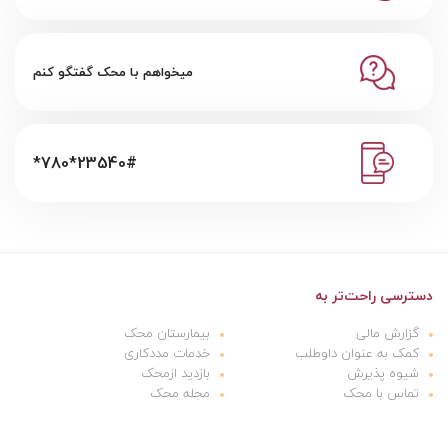
میخواهم با محک گفتگو کنم
*780*23540#
دسترسی راحت‌تر به
گزارش مالی
بیمارستان محک
کمک به عنوان داوطلب
خدمات مددکاری
شیوه پذیرش
بازدید ازمحک
تماس با محک
مجله محک