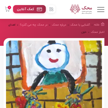
0
کمک آنلاین
خانه
آشنایی با محک
درباره محک
در محک چه می گذرد؟
اهدای
اخبار محک
خون