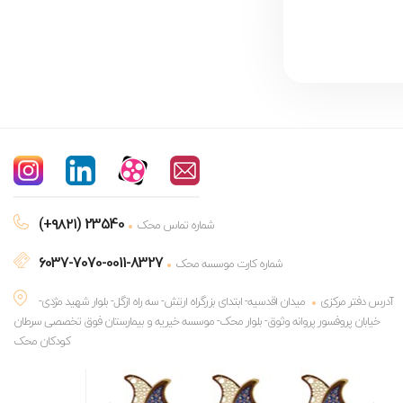
(+۹۸۲۱) 23540
شماره تماس محک
6037-7070-0011-8327
شماره کارت موسسه محک
آدرس دفتر مرکزی
میدان اقدسیه- ابتدای بزرگراه ارتش- سه راه ازگل- بلوار شهید مژدی-
خیابان پروفسور پروانه وثوق- بلوار محک- موسسه خیریه و بیمارستان فوق تخصصی سرطان
کودکان محک