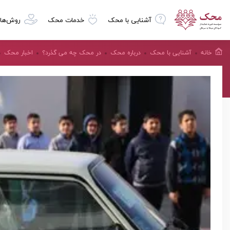
آشنایی با محک
خدمات محک
روش‌ها
خانه
آشنایی با محک
درباره محک
در محک چه می گذرد؟
اخبار محک