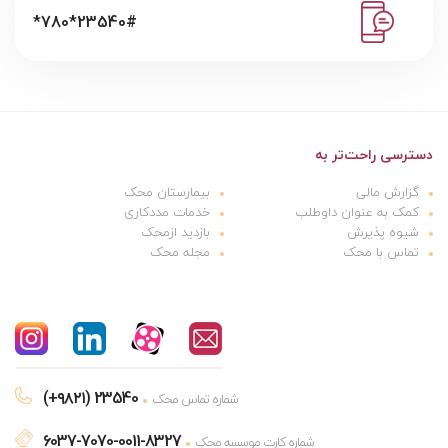
*780*23540#
دسترسی راحت‌تر به
گزارش مالی
بیمارستان محک
کمک به عنوان داوطلب
خدمات مددکاری
شیوه پذیرش
بازدید ازمحک
تماس با محک
مجله محک
(+۹۸۲۱) 23540
شماره تماس محک
6037-7070-0011-8327
شماره کارت موسسه محک