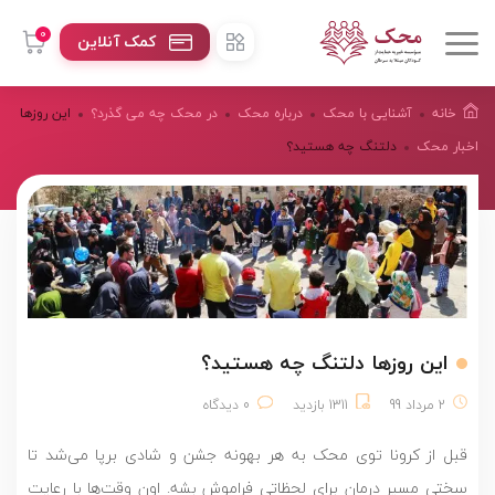
0
کمک آنلاین
خانه
آشنایی با محک
درباره محک
در محک چه می گذرد؟
این روزها
اخبار محک
دلتنگ چه هستید؟
این روزها دلتنگ چه هستید؟
2 مرداد 99
1311 بازدید
0 دیدگاه
قبل از کرونا توی محک به هر بهونه جشن و شادی برپا می‌شد تا
سختی مسیر درمان برای لحظاتی فراموش بشه. اون ‌وقت‌ها با رعایت