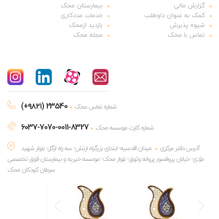
گزارش مالی
بیمارستان محک
کمک به عنوان داوطلب
خدمات مددکاری
شیوه پذیرش
بازدید ازمحک
تماس با محک
مجله محک
(+۹۸۲۱) 23540
شماره تماس محک
6037-7070-0011-8327
شماره کارت موسسه محک
آدرس دفتر مرکزی
میدان اقدسیه- ابتدای بزرگراه ارتش- سه راه ازگل- بلوار شهید
مژدی- خیابان پروفسور پروانه وثوق- بلوار محک- موسسه خیریه و بیمارستان فوق تخصصی
سرطان کودکان محک