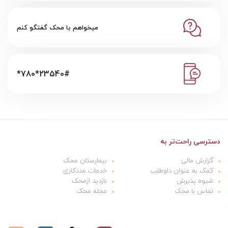
میخواهم با محک گفتگو کنم
*780*23540#
دسترسی راحت‌تر به
گزارش مالی
بیمارستان محک
کمک به عنوان داوطلب
خدمات مددکاری
شیوه پذیرش
بازدید ازمحک
تماس با محک
مجله محک