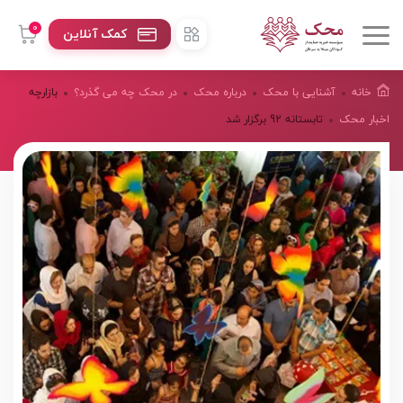
0
کمک آنلاین
خانه
آشنایی با محک
درباره محک
در محک چه می گذرد؟
بازارچه
اخبار محک
تابستانه 92 برگزار شد