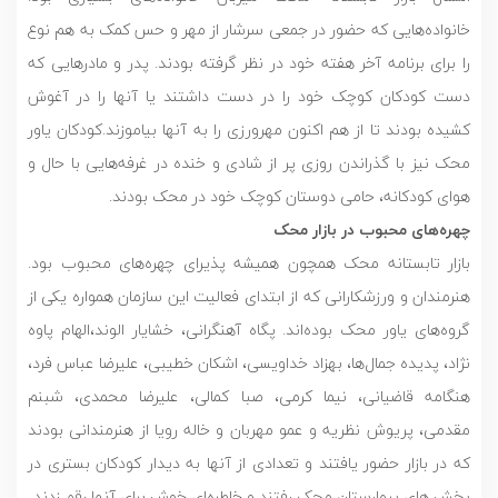
خانواده‌هایی که حضور در جمعی سرشار از مهر و حس کمک به هم نوع
را برای برنامه آخر هفته خود در نظر گرفته بودند. پدر و مادرهایی که
دست کودکان کوچک خود را در دست داشتند یا آنها را در آغوش
کشیده بودند تا از هم اکنون مهرورزی را به آنها بیاموزند.کودکان یاور
محک نیز با گذراندن روزی پر از شادی و خنده در غرفه‌هایی با حال و
هوای کودکانه، حامی دوستان کوچک خود در محک بودند.
چهره‌های محبوب در بازار محک
بازار تابستانه محک همچون همیشه پذیرای چهره‌های محبوب بود.
هنرمندان و ورزشکارانی که از ابتدای فعالیت این سازمان همواره یکی از
گروه‌های یاور محک بوده‌اند. پگاه آهنگرانی، خشایار الوند،الهام پاوه
نژاد، پدیده جمال‌ها، بهزاد خداویسی، اشکان خطیبی، علیرضا عباس فرد،
هنگامه قاضیانی، نیما کرمی، صبا کمالی، علیرضا محمدی، شبنم
مقدمی، پریوش نظریه و عمو مهربان و خاله رویا از هنرمندانی بودند
که در بازار حضور یافتند و تعدادی از آنها به دیدار کودکان بستری در
بخش های بیمارستان محک رفتند و خاطره‌ای خوش برای آنها رقم زدند.