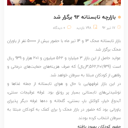
بازارچه تابستانه 92 برگزار شد
17 تیر 92
798 بازدید
0 دیدگاه
بازار تابستانه محک 13 و 14 تیر ماه با حضور بیش از 5000 نفر از یاوران
محک برگزار شد.
عواید حاصل از این بازار 3 میلیارد و 562 میلیون و 201 هزار و 939 ریال
است (3,562,201,939ریال) که صرف هزینه‌های حمایت‌های درمانی و
رفاهی از کودکان مبتلا به سرطان خواهد شد.
در این بازار غرفه‎هایی با حال و هوای تابستانه از جمله غذاها و
نوشیدنی‌های تابستانی بسیار پر رونق بود. غرفه عرقیجات سنتی،
آبدوغ خیار، کوکتل بار، بستنی، گلخانه و ده‌ها غرفه دیگر پذیرای
یاورانی بود که حضور در بازار محک را برای کمک به کودکان مبتلا به
سرطان انتخاب کرده بودند.
حضور کودکان بهبود یافته