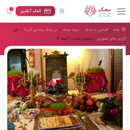
0
کمک آنلاین
خانه
آشنایی با محک
درباره محک
در محک چه می گذرد؟
بازار
گزارش های تصویری
نوروزی محک ( آلبوم 2)