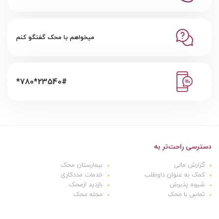
میخواهم با محک گفتگو کنم
*780*23540#
دسترسی راحت‌تر به
گزارش مالی
بیمارستان محک
کمک به عنوان داوطلب
خدمات مددکاری
شیوه پذیرش
بازدید ازمحک
تماس با محک
مجله محک