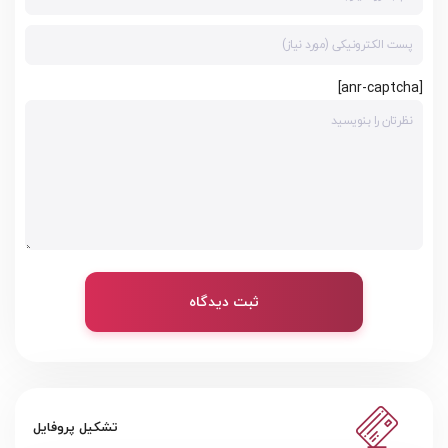
[anr-captcha]
ثبت دیدگاه
تشکیل پروفایل