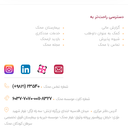
دسترسی راحت‌تر به
گزارش مالی
بیمارستان محک
کمک به عنوان داوطلب
خدمات مددکاری
شیوه پذیرش
بازدید ازمحک
تماس با محک
مجله محک
(+۹۸۲۱) 23540
شماره تماس محک
6037-7070-0011-8327
شماره کارت موسسه محک
آدرس دفتر مرکزی
میدان اقدسیه- ابتدای بزرگراه ارتش- سه راه ازگل- بلوار شهید
مژدی- خیابان پروفسور پروانه وثوق- بلوار محک- موسسه خیریه و بیمارستان فوق تخصصی
سرطان کودکان محک