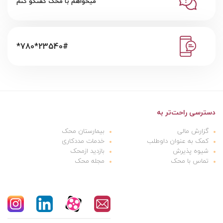
میخواهم با محک گفتگو کنم
*780*23540#
دسترسی راحت‌تر به
گزارش مالی
بیمارستان محک
کمک به عنوان داوطلب
خدمات مددکاری
شیوه پذیرش
بازدید ازمحک
تماس با محک
مجله محک