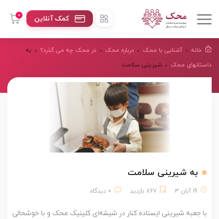
0
کمک آنلاین
خانه
آشنایی با محک
درباره محک
در محک چه می گذرد؟
به
داستانهای محک
شیرینی سلامت
به شیرینی سلامت
19 آبان 3
867 بازدید
0 دیدگاه
با جعبه شیرینی ایستاده کنار در شیشه‌ای کلینیک محک و با خوشحالی