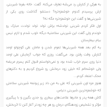
به هرکی از کنارش رد می‌شه تعارف می‌کنه. گفت: خاله بفرما شیرینی.
ازش پرسیدم کدوم خوشمزه‌تره؟ دستشو گذاشت روی یکی از
شیرینی‌ها و گفت این خوشمزه‌تره مگه نه؟
اول فکر کردم شرینی تولدشه؛ براش تولد تولد تولدت مبارک رو
خوندم ولی گفت این شیرینی سلامتیه دیگه خوب شدم و لازم نیس
بیام بیمارستان.
یه کم بعد همه شیرینی‌ها تموم شدن و مامان علی کوچولو اومد
کنارش. وقت رفتن بود. می‌گفت: روزی که جواب آزمایش علی اومد
دنیا روی سرم خراب شده بود و نمی‌خواستم قبول کنم پسرم مریضه
ولی خوشحالم که خیلی زود درمانش رو شروع کردیم و به دکترهای
محک اعتماد کردم…
هنوز مزه اون شیرینی که علی به من داد زیر زبونمه شیرینی سلامتی
که خوشمزه‌ترین شیرینی دنیاس.
کاش همه پدر و مادرها علامت‌های بیماری رو جدی بگیرن و با پیگیری
مؤثر و تشخیص زودهنگام، درمان رو هر چه زودتر آغاز کنن تا اثربخش،