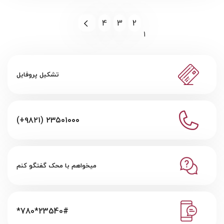
4
3
2
1
تشکیل پروفایل
(+۹۸۲۱) ۲۳۵۰۱۰۰۰
میخواهم با محک گفتگو کنم
*780*23540#