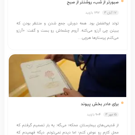
صبورتر از شب، روشن­تر از صبح
17 آبان 3
797 بازدید
تولد ابوالفضل بود. همه دورش جمع شدن و منتظر بودن که
ببینن چی آرزو می‌کنه. آروم چشماش رو بست و گفت: «آرزو
می‌کنم پرستارها هرچی…
برای مادر بخش پیوند
15 مهر 3
904 بازدید
از قدیمی‌های بیمارستان محکه؛ می‌‌گه: یه بار تصمیم گرفتم که
محل کارم رو عوض کنم؛ اما دید‌م نمی‌تونم. دیگه فهمیدم که