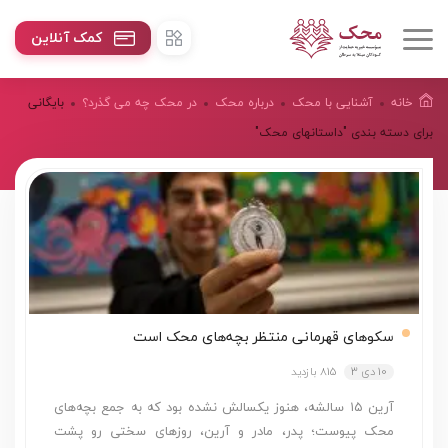
کمک آنلاین
خانه
آشنایی با محک
درباره محک
در محک چه می گذرد؟
بایگانی
برای دسته بندی "داستانهای محک"
سکوهای قهرمانی منتظر بچه‌های محک است
10 دی 3
815 بازدید
آرین ۱۵ سالشه، هنوز یکسالش نشده بود که به جمع بچه‌های
محک پیوست؛ پدر، مادر و آرین، روزهای سختی رو پشت