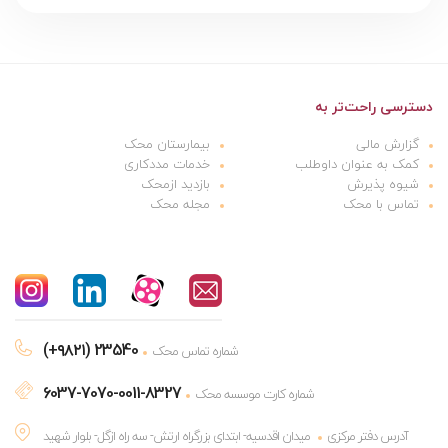
دسترسی راحت‌تر به
گزارش مالی
بیمارستان محک
کمک به عنوان داوطلب
خدمات مددکاری
شیوه پذیرش
بازدید ازمحک
تماس با محک
مجله محک
(+۹۸۲۱) 23540
شماره تماس محک
6037-7070-0011-8327
شماره کارت موسسه محک
آدرس دفتر مرکزی
میدان اقدسیه- ابتدای بزرگراه ارتش- سه راه ازگل- بلوار شهید