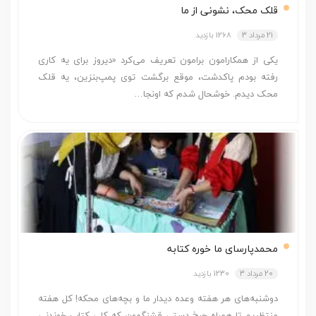
قلک محک، نشونی از ما
21 مرداد 3
1268 بازدید
یکی از همکارامون برامون تعریف می‌کرد «دیروز برای یه کاری
رفته بودم پاکدشت، موقع برگشت توی پمپ‌بنزین، یه قلک
محک دیدم. خوشحال شدم که اونجا…
محمدپارسای ما خوره کتابه
20 مرداد 3
1230 بازدید
دوشنبه‌های هر هفته وعده دیدار ما و بچه‌های محکه! کل هفته
منتظریم تا همراه چرخ دستی قشنگمون که کلی کتاب خوندنی