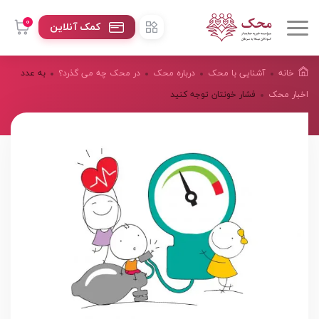
0
کمک آنلاین
خانه
آشنایی با محک
درباره محک
در محک چه می گذرد؟
به عدد
اخبار محک
فشار خونتان توجه کنید