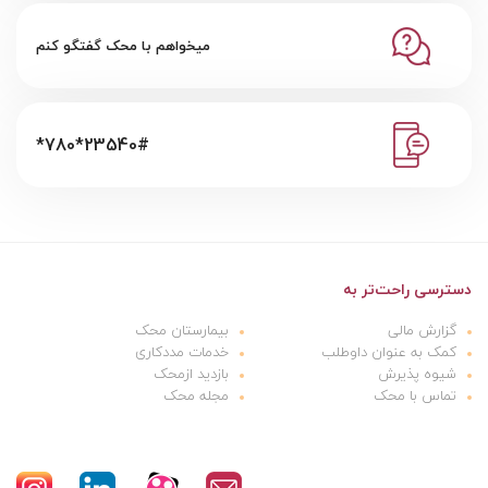
میخواهم با محک گفتگو کنم
*780*23540#
دسترسی راحت‌تر به
گزارش مالی
بیمارستان محک
کمک به عنوان داوطلب
خدمات مددکاری
شیوه پذیرش
بازدید ازمحک
تماس با محک
مجله محک