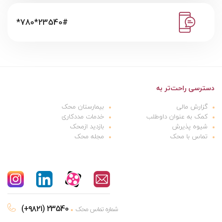
*780*23540#
دسترسی راحت‌تر به
گزارش مالی
بیمارستان محک
کمک به عنوان داوطلب
خدمات مددکاری
شیوه پذیرش
بازدید ازمحک
تماس با محک
مجله محک
(+۹۸۲۱) 23540
شماره تماس محک