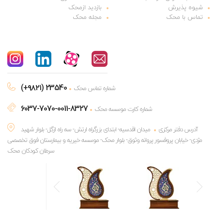
شیوه پذیرش
بازدید ازمحک
تماس با محک
مجله محک
(+۹۸۲۱) 23540
شماره تماس محک
6037-7070-0011-8327
شماره کارت موسسه محک
آدرس دفتر مرکزی
میدان اقدسیه- ابتدای بزرگراه ارتش- سه راه ازگل- بلوار شهید
مژدی- خیابان پروفسور پروانه وثوق- بلوار محک- موسسه خیریه و بیمارستان فوق تخصصی
سرطان کودکان محک