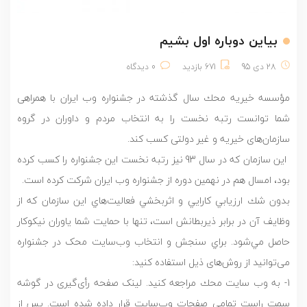
بیاین دوباره اول بشیم
28 دی 95
671 بازدید
0 دیدگاه
مؤسسه خيريه محك سال گذشته در جشنواره وب ايران با همراهی
شما توانست رتبه نخست را به انتخاب مردم و داوران در گروه
سازمان‌های خیریه و غیر دولتی كسب كند.
اين سازمان که در سال 93 نیز رتبه نخست اين جشنواره را کسب کرده
بود، امسال هم در نهمين دوره از جشنواره وب ايران شرکت کرده است.
بدون شك ارزيابي كارايي و اثربخشي فعاليت‌‌هاي اين سازمان که از
وظایف آن در برابر ذیربطانش است، تنها با حمایت شما ياوران نيكوكار
حاصل مي‌شود. براي سنجش و انتخاب وب‌سایت محک در جشنواره
می‌توانید از روش‌های ذیل استفاده کنید:
1- به وب سايت محك مراجعه كنيد. لینک صفحه رأی‌گیری در گوشه
سمت راست تمامی صفحات وب‌سايت قرار داده شده است. پس از