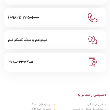
(+۹۸۲۱) ۲۳۵۰۱۰۰۰
میخواهم با محک گفتگو کنم
*780*23540#
دسترسی راحت‌تر به
گزارش مالی
بیمارستان محک
کمک به عنوان داوطلب
خدمات مددکاری