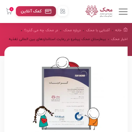
0
کمک آنلاین
خانه
آشنایی با محک
درباره محک
در محک چه می گذرد؟
اخبار محک
بیمارستان محک پیشرو در رعایت استانداردهای بین المللی تغذیه