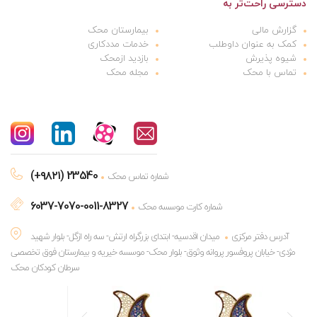
دسترسی راحت‌تر به
گزارش مالی
بیمارستان محک
کمک به عنوان داوطلب
خدمات مددکاری
شیوه پذیرش
بازدید ازمحک
تماس با محک
مجله محک
(+۹۸۲۱) 23540
شماره تماس محک
6037-7070-0011-8327
شماره کارت موسسه محک
آدرس دفتر مرکزی
میدان اقدسیه- ابتدای بزرگراه ارتش- سه راه ازگل- بلوار شهید
مژدی- خیابان پروفسور پروانه وثوق- بلوار محک- موسسه خیریه و بیمارستان فوق تخصصی
سرطان کودکان محک