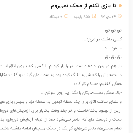
تا بازی نکنم از محک نمی‌روم
24 دی 97
855 بازدید
0 دیدگاه
تق تق تق
کسی داشت در می‌زد…
– بفرمایید.
تق تق تق
باز هم در زدن ادامه داشت. در را باز کردیم تا کسی که بیرون اتاق ا
دست‌هایش را که شبیه تفنگ کرده بود به سمت‌مان گرفت و گفت: «کاراگا
همگی گفتیم: «سلام کاراگاه»
-یالا همگی دست‌هایتان را بگذارید روی سرتان…
و فضای ساکت اتاق برای چند لحظه تبدیل به صحنه دزد و پلیس بازی هیج
آرین از بهبود یافته‌هاست و هر چند وقت یک‌بار برای آزمایش‌های دور
محک را دوست دارد که حاضر نمی‌شود بعد از انجام آزمایش دوره‌ای، بدون
تمام سختی‌ها، دلخوشی‌های کوچک در محک همچنان ادامه داشته باشد.