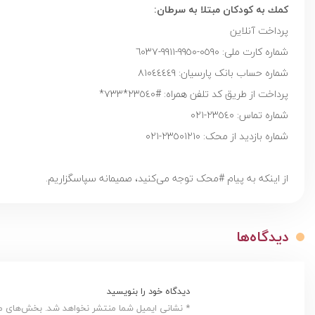
كمك به كودكان مبتلا به سرطان:
پرداخت آنلاین
شماره کارت ملی: ٠٥٩٠-٩٩٥٠-٩٩١١-٦٠٣٧
شماره حساب بانک پارسيان: ٨١٠٤٤٤٤٩
پرداخت از طریق کد تلفن همراه: #٢٣٥٤٠*٧٣٣*
شماره تماس: ٢٣٥٤٠-٠٢١
شماره بازدید از محک: ٢٣٥٠١٢١٠-٠٢١
از اینکه به پیام #محک توجه می‌کنید، صمیمانه سپاسگزاریم.
دیدگاه‌ها
دیدگاه خود را بنویسید
* نشانی ایمیل شما منتشر نخواهد شد. بخش‌های مور