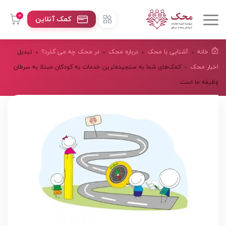
0
کمک آنلاین
خانه
آشنایی با محک
درباره محک
در محک چه می گذرد؟
تبدیل
اخبار محک
کمک‌های شما به سنجیده‌ترین خدمات به کودکان مبتلا به سرطان
وظیفه ما است