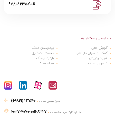
*780*23540#
دسترسی راحت‌تر به
گزارش مالی
بیمارستان محک
کمک به عنوان داوطلب
خدمات مددکاری
شیوه پذیرش
بازدید ازمحک
تماس با محک
مجله محک
(+۹۸۲۱) 23540
شماره تماس محک
6037-7070-0011-8327
شماره کارت موسسه محک