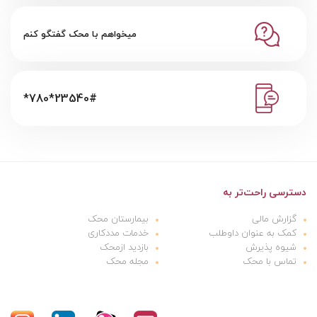
میخواهم با محک گفتگو کنم
*780*23540#
دسترسی راحت‌تر به
گزارش مالی
بیمارستان محک
کمک به عنوان داوطلب
خدمات مددکاری
شیوه پذیرش
بازدید ازمحک
تماس با محک
مجله محک