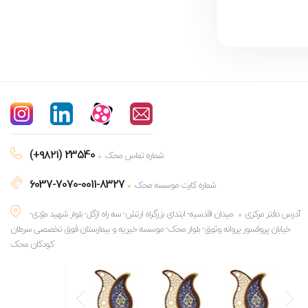
(+۹۸۲۱) 23540
شماره تماس محک
6037-7070-0011-8327
شماره کارت موسسه محک
آدرس دفتر مرکزی
میدان اقدسیه- ابتدای بزرگراه ارتش- سه راه ازگل- بلوار شهید مژدی-
خیابان پروفسور پروانه وثوق- بلوار محک- موسسه خیریه و بیمارستان فوق تخصصی سرطان
کودکان محک