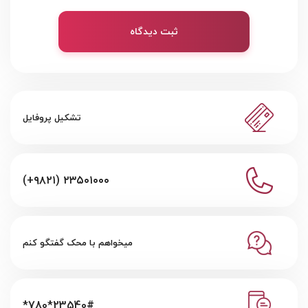
ثبت دیدگاه
تشکیل پروفایل
(+۹۸۲۱) ۲۳۵۰۱۰۰۰
میخواهم با محک گفتگو کنم
*780*23540#