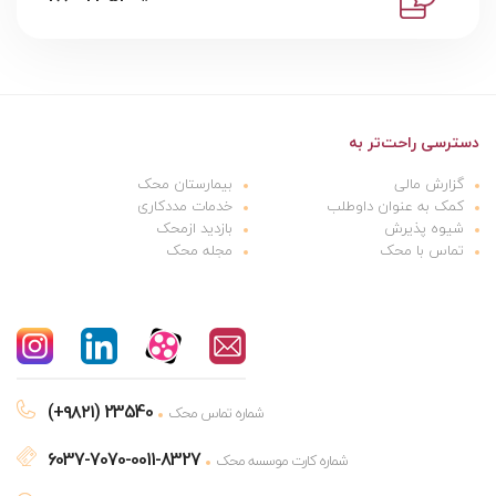
دسترسی راحت‌تر به
گزارش مالی
بیمارستان محک
کمک به عنوان داوطلب
خدمات مددکاری
شیوه پذیرش
بازدید ازمحک
تماس با محک
مجله محک
(+۹۸۲۱) 23540
شماره تماس محک
6037-7070-0011-8327
شماره کارت موسسه محک