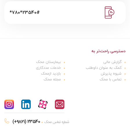
*780*23540#
دسترسی راحت‌تر به
گزارش مالی
بیمارستان محک
کمک به عنوان داوطلب
خدمات مددکاری
شیوه پذیرش
بازدید ازمحک
تماس با محک
مجله محک
(+۹۸۲۱) 23540
شماره تماس محک