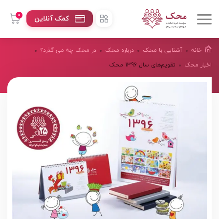
0
کمک آنلاین
خانه
آشنایی با محک
درباره محک
در محک چه می گذرد؟
اخبار محک
تقویم‌های سال 1396 محک